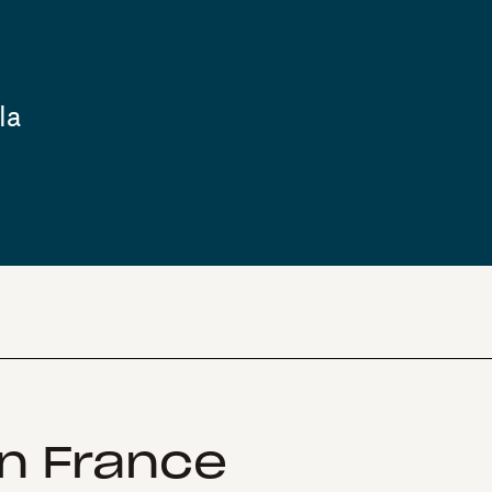
la
in France