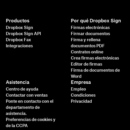
Productos
Por qué Dropbox Sign
Dropbox Sign
Firmas electrónicas
Dropbox Sign API
Firmar documentos
Dropbox Fax
Firma y rellena
Integraciones
documentos PDF
Contratos online
Crea firmas electrónicas
Editor de firmas
Firma de documentos de
Word
Más rápido, más inteligente
Asistencia
Empresa
y más seguro: descubre
Centro de ayuda
Empleo
Contactar con ventas
Condiciones
cómo Dropbox Sign está
Ponte en contacto con el
Privacidad
acelerando los negocios en
departamento de
2025
asistencia.
Preferencias de cookies y
de la CCPA