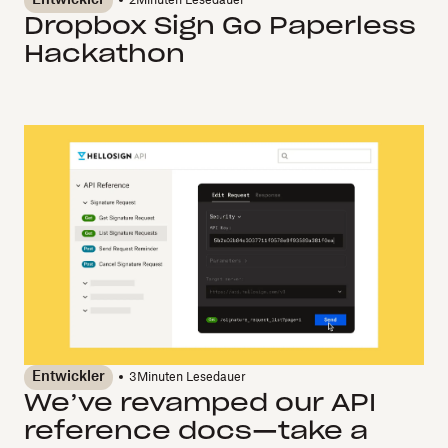
2
Minuten Lesedauer
Dropbox Sign Go Paperless
Hackathon
Entwickler
3
Minuten Lesedauer
We’ve revamped our API
reference docs—take a