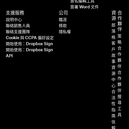
簽名編輯工具
簽署 Word 文件
支援服務
公司
資
合
源
作
說明中心
職涯
夥
部
聯絡銷售人員
條款
伴
落
聯絡支援團隊
隱私權
策
格
Cookie 與 CCPA 偏好設定
略
客
開始使用：Dropbox Sign
合
戶
開始使用：Dropbox Sign
作
故
API
夥
事
伴
資
合
源
作
中
夥
心
伴
合
搜
法
尋
性
工
指
具
南
信
賴