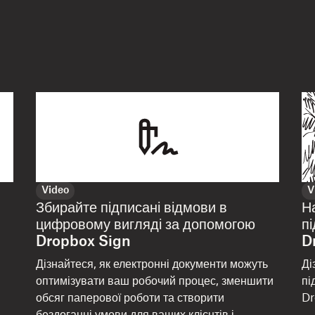
Video
V
Збирайте підписані відмови в
Н
цифровому вигляді за допомогою
п
Dropbox Sign
D
Дізнайтеся, як електронні документи можуть
Ді
оптимізувати ваш робочий процес, зменшити
пі
обсяг паперової роботи та створити
Dr