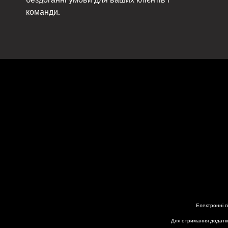
бездоганні умови для ваших клієнтів і
команди.
Електронні п
Для отримання додатко