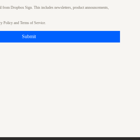
ail from Dropbox Sign. This includes newsletters, product announcements,
cy Policy
and
Terms of Service
.
Submit