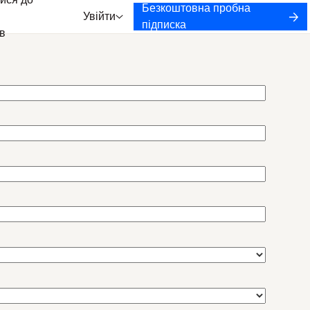
ися до
Безкоштовна пробна
Увійти
підписка
в