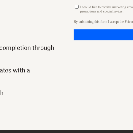
I would like to receive marketing em
promotions and special invites.
By submitting this form I accept the
Priva
completion through
ates with a
th