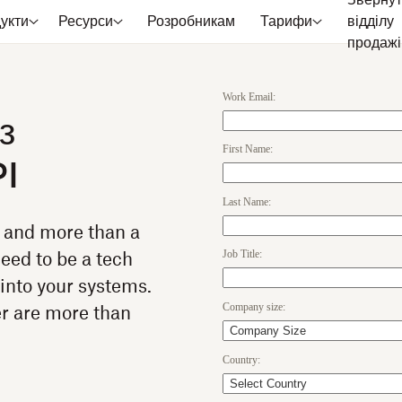
Звернут
укти
Ресурси
Розробникам
Тарифи
відділу
продажі
Work Email:
з
First Name:
I
Last Name:
, and more than a
Job Title:
need to be a tech
into your systems.
Company size:
r are more than
Country: