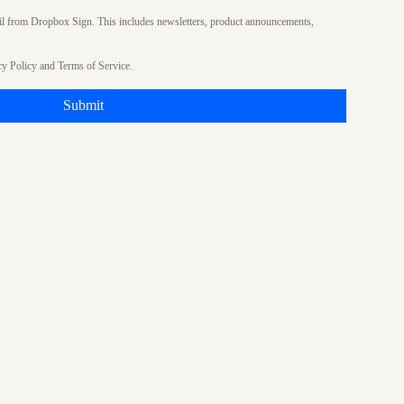
ail from Dropbox Sign. This includes newsletters, product announcements,
cy Policy
and
Terms of Service
.
Submit