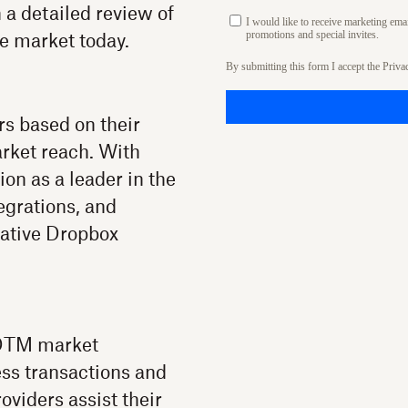
 a detailed review of
I would like to receive marketing em
promotions and special invites.
e market today.
By submitting this form I accept the
Priva
rs based on their
arket reach. With
on as a leader in the
egrations, and
native Dropbox
e DTM market
ess transactions and
oviders assist their