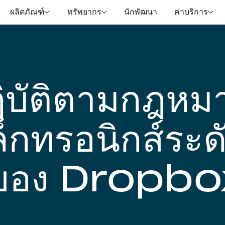
ผลิตภัณฑ์
ทรัพยากร
นักพัฒนา
ค่าบริการ
ฎิบัติตามกฎหม
ล็กทรอนิกส์ระด
ิของ Dropbo