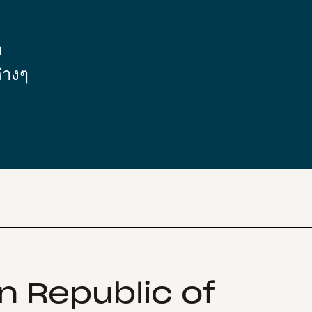
ก
่างๆ
n Republic of