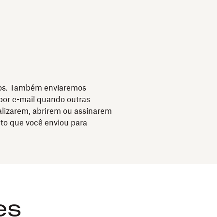
mbretes automatizados.
eu de assinar um documento
ado para você? Não se preocupe!
á e-mails com lembretes
os. Também enviaremos
 por e-mail quando outras
alizarem, abrirem ou assinarem
o que você enviou para
es