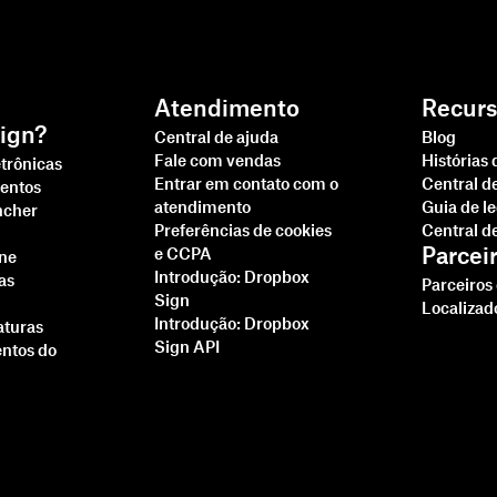
Atendimento
Recurs
ign?
Central de ajuda
Blog
Fale com vendas
Histórias 
etrônicas
Entrar em contato com o
Central d
entos
atendimento
Guia de l
ncher
Preferências de cookies
Central d
Parcei
e CCPA
ine
Introdução: Dropbox
as
Parceiros
Sign
Localizad
Introdução: Dropbox
aturas
Sign API
ntos do