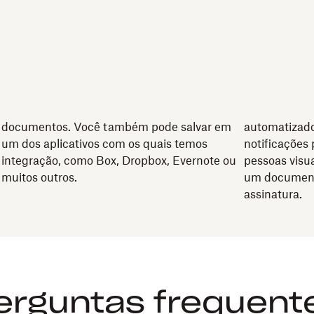
Fácil organização para seus arquivos.
Alertas e le
Salvamos cópias dos seus documentos
Você esquec
e
assinados automaticamente na sua conta do
que foi envi
s
Dropbox Sign, para facilitar o acesso a
Você receber
documentos. Você também pode salvar em
automatizad
um dos aplicativos com os quais temos
notificações
integração, como Box, Dropbox, Evernote ou
pessoas visu
muitos outros.
um document
assinatura.
erguntas frequent