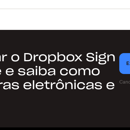
r o Dropbox Sign
E
e e saiba como
ras eletrônicas e
Canc