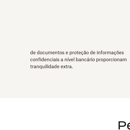
Segurança adicional para seus documentos.
Segurança adicional para seus documentos.
Recursos como assinaturas digitais, trilhas d
auditoria com carimbo de data e hora, senha
de documentos e proteção de informações
confidenciais a nível bancário proporcionam
tranquilidade extra.
P