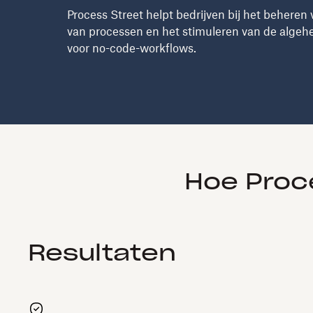
Process Street helpt bedrijven bij het behere
van processen en het stimuleren van de algehel
voor no-code-workflows.
Hoe Proce
Resultaten