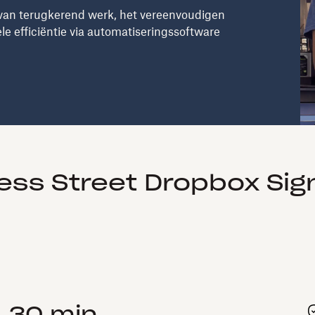
n van terugkerend werk, het vereenvoudigen
e efficiëntie via automatiseringssoftware
ss Street Dropbox Sig