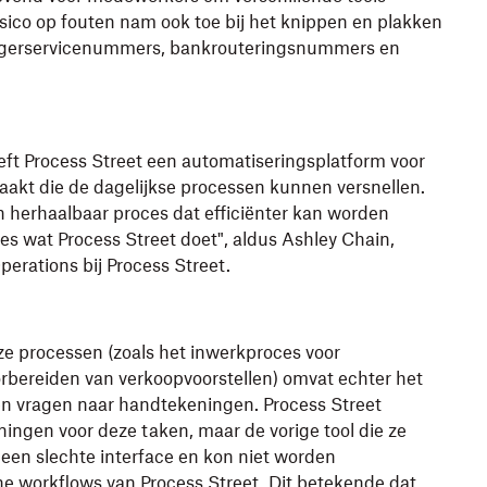
risico op fouten nam ook toe bij het knippen en plakken
urgerservicenummers, bankrouteringsnummers en
eft Process Street een automatiseringsplatform voor
kt die de dagelijkse processen kunnen versnellen.
en herhaalbaar proces dat efficiënter kan worden
es wat Process Street doet", aldus Ashley Chain,
perations bij Process Street.
ze processen (zoals het inwerkproces voor
bereiden van verkoopvoorstellen) omvat echter het
 en vragen naar handtekeningen. Process Street
ingen voor deze taken, maar de vorige tool die ze
 een slechte interface en kon niet worden
ne workflows van Process Street. Dit betekende dat