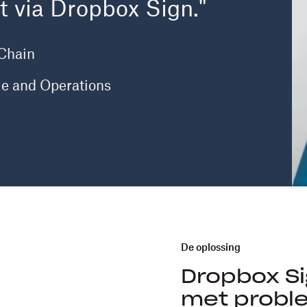
 via Dropbox Sign."
Chain
le and Operations
De oplossing
Dropbox Si
met probl