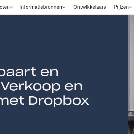
cten
Informatiebronnen
Ontwikkelaars
Prijzen
spaart en
 Verkoop en
 met Dropbox