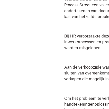
Process Street een volle
ondertekenen van docum
last van hetzelfde probl
Bij HR veroorzaakte deze
inwerkprocessen en prom
worden misgelopen.
Aan de verkoopzijde ware
sluiten van overeenkomst
verkopen die mogelijk i
Om het probleem te verh
handtekeningenoplossing