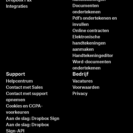
Dropbox Fax
Documenten
Integraties
ondertekenen
Pdf's ondertekenen en
invullen
Online contracten
Elektronische
handtekeningen
aanmaken
Handtekeningeditor
Word-documenten
ondertekenen
Support
Bedrijf
Helpcentrum
Vacatures
Contact met Sales
Voorwaarden
Contact met support
Privacy
opnemen
Cookies en CCPA-
voorkeuren
Aan de slag: Dropbox Sign
Aan de slag: Dropbox
Sign-API