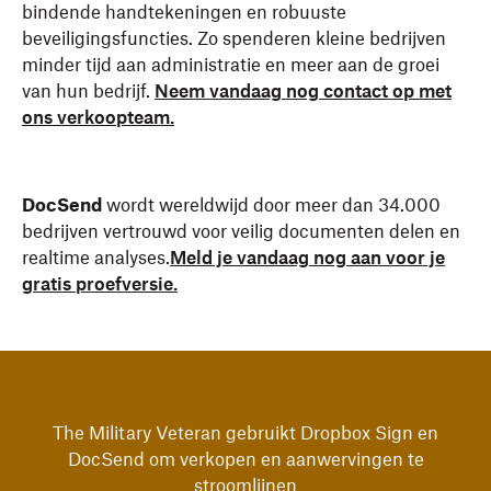
bindende handtekeningen en robuuste
beveiligingsfuncties. Zo spenderen kleine bedrijven
minder tijd aan administratie en meer aan de groei
van hun bedrijf.
Neem vandaag nog contact op met
ons verkoopteam.
DocSend
wordt wereldwijd door meer dan 34.000
bedrijven vertrouwd voor veilig documenten delen en
realtime analyses.
Meld je vandaag nog aan voor je
gratis proefversie.
The Military Veteran gebruikt Dropbox Sign en
DocSend om verkopen en aanwervingen te
stroomlijnen