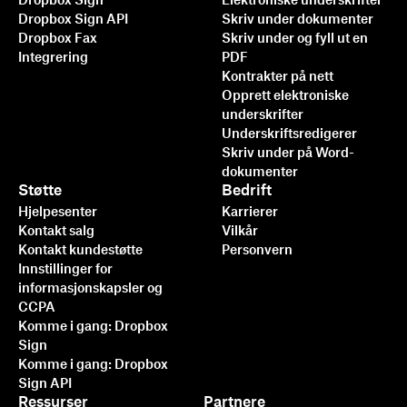
Dropbox Sign
Elektroniske underskrifter
Dropbox Sign API
Skriv under dokumenter
Dropbox Fax
Skriv under og fyll ut en
Integrering
PDF
Kontrakter på nett
Opprett elektroniske
underskrifter
Underskriftsredigerer
Skriv under på Word-
dokumenter
Støtte
Bedrift
Hjelpesenter
Karrierer
Kontakt salg
Vilkår
Kontakt kundestøtte
Personvern
Innstillinger for
informasjonskapsler og
CCPA
Komme i gang: Dropbox
Sign
Komme i gang: Dropbox
Sign API
Ressurser
Partnere