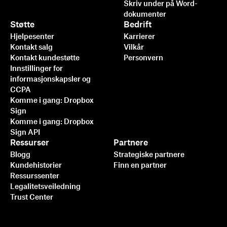
Skriv under på Word-
dokumenter
Støtte
Bedrift
Hjelpesenter
Karrierer
Kontakt salg
Vilkår
Kontakt kundestøtte
Personvern
Innstillinger for
informasjonskapsler og
CCPA
Komme i gang: Dropbox
Sign
Komme i gang: Dropbox
Sign API
Ressurser
Partnere
Blogg
Strategiske partnere
Kundehistorier
Finn en partner
Ressurssenter
Legalitetsveiledning
Trust Center