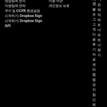
영업팀에 문의
이용 약관
료
전
지원팀에 연락
개인정보 보호
블
략
쿠키 및 CCPA 환경설정
로
적
시작하기: Dropbox Sign
그
파
시작하기: Dropbox Sign
고
트
API
객
너
이
파
용
트
후
너
기
찾
자
기
료
센
터
합
법
성
지
침
신
뢰