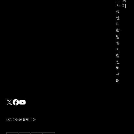
자
기
료
센
터
합
법
성
지
침
신
뢰
센
터
사용 가능한 결제 수단