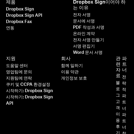
제품
Dropbox Sign이어야 하
는 이유
Dropbox Sign
전자 서명
Dropbox Sign API
문서에 서명
Dropbox Fax
PDF 작성과 서명
연동
온라인 계약
전자 서명 만들기
서명 편집기
Word 문서 서명
지원
회사
관
파
련
트
도움말 센터
함께 일하기
자
너
영업팀에 문의
이용 약관
료
전
지원팀에 연락
개인정보 보호
블
략
쿠키 및 CCPA 환경설정
로
적
시작하기: Dropbox Sign
그
파
시작하기: Dropbox Sign
고
트
API
객
너
이
파
용
트
후
너
기
찾