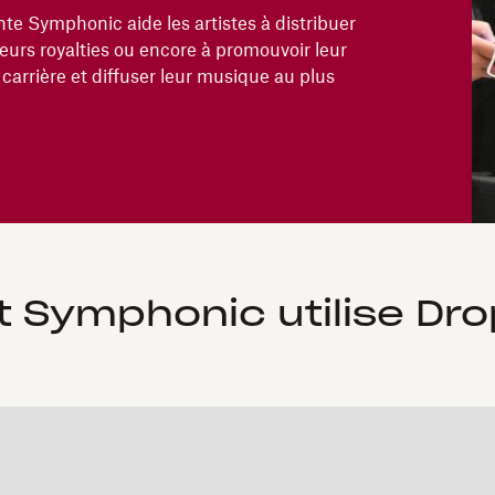
te Symphonic aide les artistes à distribuer
eurs royalties ou encore à promouvoir leur
 carrière et diffuser leur musique au plus
Symphonic utilise Dro