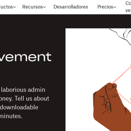
Co
ductos
Recursos
Desarrolladores
Precios
ve
ovement
n laborious admin
ney. Tell us about
a downloadable
minutes.