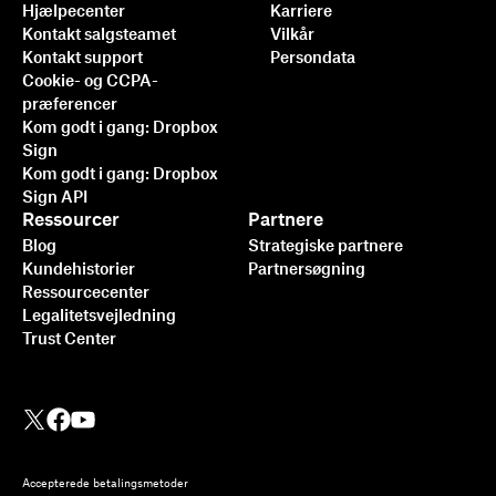
Hjælpecenter
Karriere
virksomheder i 2025
Kontakt salgsteamet
Vilkår
Kontakt support
Persondata
Læs mere
Cookie- og CCPA-
præferencer
Kom godt i gang: Dropbox
Sign
Kom godt i gang: Dropbox
Sign API
Ressourcer
Partnere
Blog
Strategiske partnere
Kundehistorier
Partnersøgning
Ressourcecenter
Legalitetsvejledning
Trust Center
Integration af Dropbox Sign
Accepterede betalingsmetoder