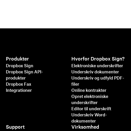
Produkter
Hvorfor Dropbox Sign?
Dropbox Sign
Elektroniske underskrifter
Dropbox Sign API-
Underskriv dokumenter
produkter
Underskriv og udfyld PDF-
Dropbox Fax
filer
Integrationer
Online kontrakter
Opret elektroniske
underskrifter
Editor til underskrift
Hurtigere, smartere, mere
Underskriv Word-
sikker: Sådan sætter
dokumenter
Dropbox Sign fart på
Support
Virksomhed