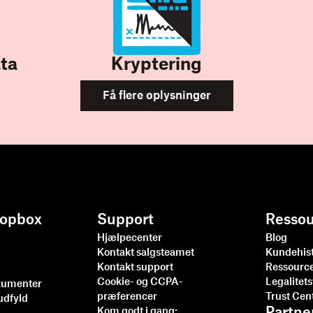
ata
Kryptering
Få flere oplysninger
ropbox
Support
Ressou
Hjælpecenter
Blog
Kontakt salgsteamet
Kundehist
Kontakt support
Ressourc
Cookie- og CCPA-
Legalitet
kumenter
præferencer
Trust Cen
udfyld
Kom godt i gang: