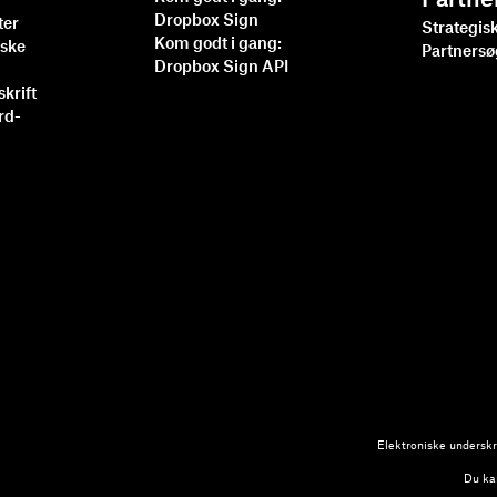
Partne
Dropbox Sign
ter
Strategis
Kom godt i gang:
iske
Partners
Dropbox Sign API
skrift
rd-
Elektroniske underskri
Du kan