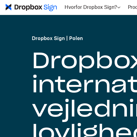
Hvorfor Dropbox Sign?
Pro
Dropbox Sign
Polen
Dropbox
internat
vejledn
lovlighe