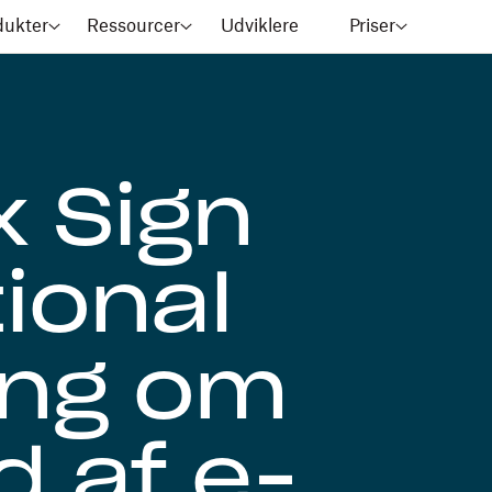
dukter
Ressourcer
Udviklere
Priser
 Sign
ional
ing om
d af e-