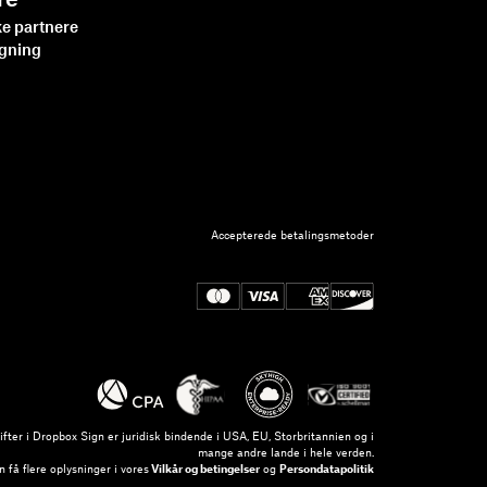
re
ke partnere
øgning
Accepterede betalingsmetoder
fter i Dropbox Sign er juridisk bindende i USA, EU, Storbritannien og i
mange andre lande i hele verden.
 få flere oplysninger i vores
Vilkår og betingelser
og
Persondatapolitik