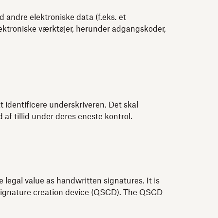
 andre elektroniske data (f.eks. et
lektroniske værktøjer, herunder adgangskoder,
at identificere underskriveren. Det skal
af tillid under deres eneste kontrol.
 legal value as handwritten signatures. It is
ed signature creation device (QSCD). The QSCD