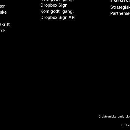
Partne
Dropbox Sign
ter
Strategis
Kom godt i gang:
iske
Partners
Dropbox Sign API
skrift
rd-
Elektroniske underskri
Du kan