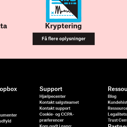
ata
Kryptering
Få flere oplysninger
ropbox
Support
Ressou
Hjælpecenter
Blog
Kontakt salgsteamet
Kundehist
Kontakt support
Ressourc
Cookie- og CCPA-
Legalitet
kumenter
præferencer
Trust Cen
udfyld
Kom godt i gang: