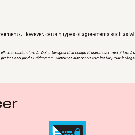
reements. However, certain types of agreements such as wills
elle informationsformål. Det er beregnet til at hjælpe virksomheder med at forstå de
e professionel juridisk rådgivning. Kontakt en autoriseret advokat for juridisk rådgi
cer