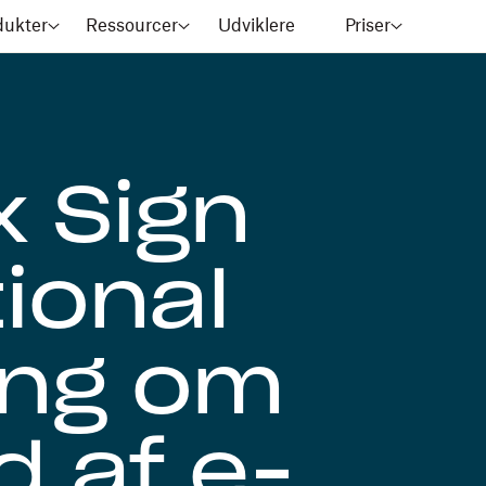
dukter
Ressourcer
Udviklere
Priser
 Sign
ional
ing om
d af e-