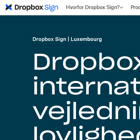
Hvorfor Dropbox Sign?
Pro
Dropbox Sign
Luxembourg
Dropbox
internat
vejledn
lovlighe