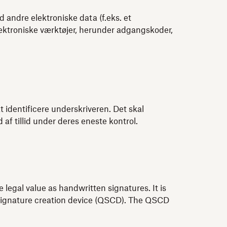
 andre elektroniske data (f.eks. et
lektroniske værktøjer, herunder adgangskoder,
at identificere underskriveren. Det skal
af tillid under deres eneste kontrol.
 legal value as handwritten signatures. It is
ed signature creation device (QSCD). The QSCD