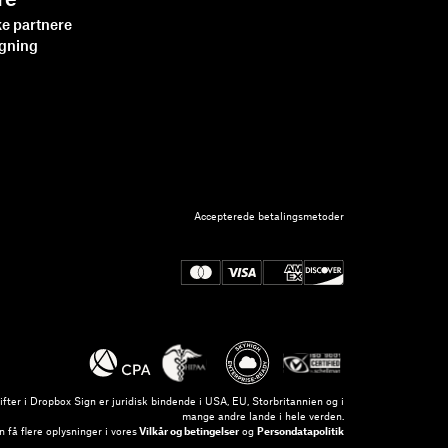
re
ke partnere
øgning
Accepterede betalingsmetoder
fter i Dropbox Sign er juridisk bindende i USA, EU, Storbritannien og i
mange andre lande i hele verden.
 få flere oplysninger i vores
Vilkår og betingelser
og
Persondatapolitik