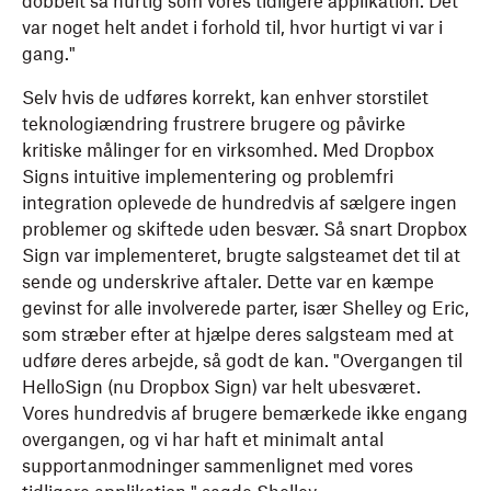
dobbelt så hurtig som vores tidligere applikation. Det
var noget helt andet i forhold til, hvor hurtigt vi var i
gang."
Selv hvis de udføres korrekt, kan enhver storstilet
teknologiændring frustrere brugere og påvirke
kritiske målinger for en virksomhed. Med Dropbox
Signs intuitive implementering og problemfri
integration oplevede de hundredvis af sælgere ingen
problemer og skiftede uden besvær. Så snart Dropbox
Sign var implementeret, brugte salgsteamet det til at
sende og underskrive aftaler. Dette var en kæmpe
gevinst for alle involverede parter, især Shelley og Eric,
som stræber efter at hjælpe deres salgsteam med at
udføre deres arbejde, så godt de kan. "Overgangen til
HelloSign (nu Dropbox Sign) var helt ubesværet.
Vores hundredvis af brugere bemærkede ikke engang
overgangen, og vi har haft et minimalt antal
supportanmodninger sammenlignet med vores