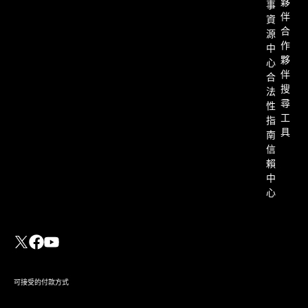
夥
事
伴
資
合
源
作
中
夥
心
伴
合
搜
法
尋
性
工
指
具
南
信
賴
中
心
將 Dropbox Sign 與 Ruby on
Rails 整合：逐步教學
閱讀詳情
可接受的付款方式