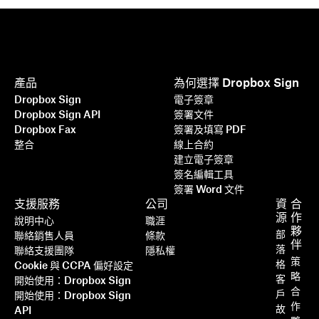
產品
為何選擇 Dropbox Sign
Dropbox Sign
電子簽章
Dropbox Sign API
簽署文件
Dropbox Fax
簽署及填寫 PDF
整合
線上合約
建立電子簽章
簽名編輯工具
簽署 Word 文件
支援服務
公司
資
合
更高效、更智慧、更安全：
源
作
說明中心
職涯
Dropbox Sign 如何在 2025 年推
夥
部
聯絡銷售人員
條款
伴
動企業加速成長
落
聯絡支援團隊
隱私權
策
格
Cookie 與 CCPA 偏好設定
略
客
開始使用：Dropbox Sign
閱讀詳情
合
戶
開始使用：Dropbox Sign
作
故
API