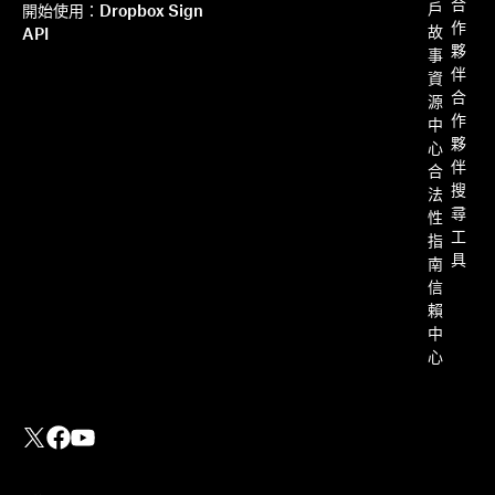
閱讀詳情
合
戶
開始使用：Dropbox Sign
作
故
API
夥
事
伴
資
合
源
作
中
夥
心
伴
合
搜
法
尋
性
工
指
具
南
信
賴
中
心
將 Dropbox Sign 與 Ruby on
Rails 整合：逐步教學
閱讀詳情