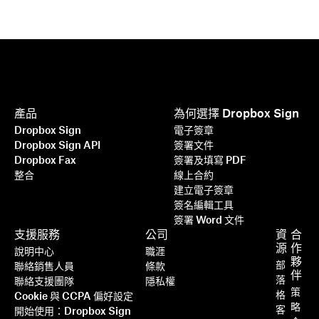
產品
為何選擇 Dropbox Sign
Dropbox Sign
電子簽章
Dropbox Sign API
簽署文件
Dropbox Fax
簽署及填寫 PDF
整合
線上合約
建立電子簽章
簽名編輯工具
簽署 Word 文件
支援服務
公司
資
合
更高效、更智慧、更安全：
源
作
說明中心
職涯
Dropbox Sign 如何在 2025 年推
夥
部
聯絡銷售人員
條款
伴
動企業加速成長
落
聯絡支援團隊
隱私權
策
格
Cookie 與 CCPA 偏好設定
略
客
開始使用：Dropbox Sign