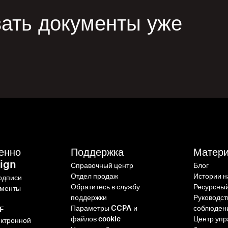
ать документы уже
енно
Поддержка
Матер
ign
Справочный центр
Блог
Отдел продаж
Истории н
одписи
Обратитесь в службу
Ресурсный
ументы
поддержки
Руководст
Параметры CCPA и
соблюден
DF
файлов cookie
Центр уп
ектронной