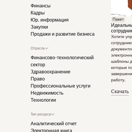
Финансы
Кадры
Пакет
Юр. информация
Идеальны
Закупки
сотрудни
Продажи и развитие бизнеса
Хотите уп
сотрудник
Отрасль
документо
электронн
Финансово-технологический
шаблоны д
сектор
которые по
Здравоохранение
завершени
Право
работу.
Профессиональные услуги
Скачать
Недвижимость
Технологии
Тип ресурса
Аналитический отчет
Электронная книга