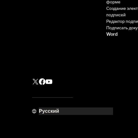
форме
Создание элек
подписей
Редактор подп
Подписать док
Word