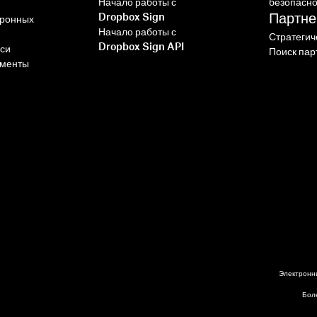
Начало работы с
безопасн
Партн
Dropbox Sign
тронных
Начало работы с
Стратегич
Dropbox Sign API
иси
Поиск пар
ументы
Электронн
Бол