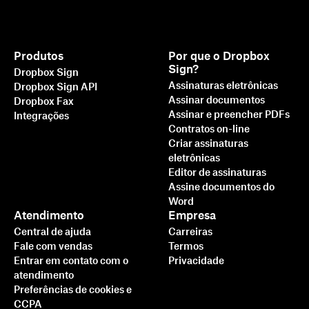
Produtos
Por que o Dropbox
Sign?
Dropbox Sign
Assinaturas eletrônicas
Dropbox Sign API
Assinar documentos
Dropbox Fax
Assinar e preencher PDFs
Integrações
Contratos on-line
Criar assinaturas
eletrônicas
Editor de assinaturas
Assine documentos do
Mais rápido, inteligente e
Word
seguro: como o Dropbox
Atendimento
Empresa
Central de ajuda
Carreiras
Sign está impulsionando
Fale com vendas
Termos
negócios em 2025
Entrar em contato com o
Privacidade
atendimento
Preferências de cookies e
Saiba mais
CCPA