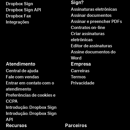
Sign?
Dropbox Sign
Assinaturas eletrônicas
Dropbox Sign API
Assinar documentos
Dropbox Fax
Assinar e preencher PDFs
Integrações
Contratos on-line
Criar assinaturas
eletrônicas
Editor de assinaturas
Assine documentos do
Mais rápido, inteligente e
Word
seguro: como o Dropbox
Atendimento
Empresa
Central de ajuda
Carreiras
Sign está impulsionando
Fale com vendas
Termos
negócios em 2025
Entrar em contato com o
Privacidade
atendimento
Preferências de cookies e
Saiba mais
CCPA
Introdução: Dropbox Sign
Introdução: Dropbox Sign
API
Recursos
Parceiros