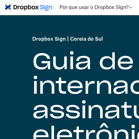
Por que usar o Dropbox Sign?
Dropbox Sign
Coreia do Sul
Guia de
interna
assinat
eletrôn