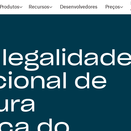
Produtos
Recursos
Desenvolvedores
Preços
 legalidad
cional de
ura
ica do