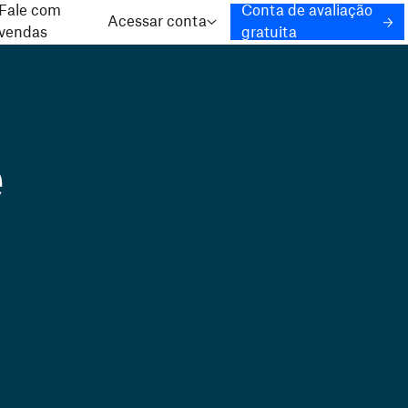
Fale com
Conta de avaliação
Acessar conta
vendas
gratuita
e