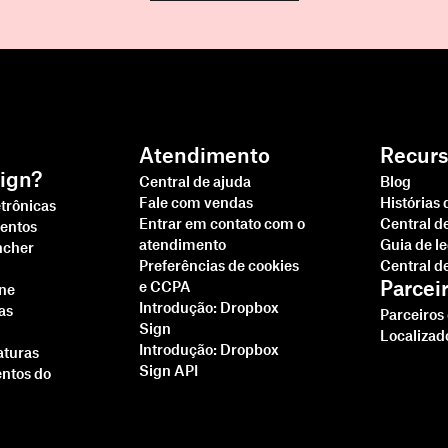
Atendimento
Recurs
ign?
Central de ajuda
Blog
Fale com vendas
Histórias 
etrônicas
Entrar em contato com o
Central d
entos
atendimento
Guia de l
ncher
Preferências de cookies
Central d
Parcei
e CCPA
ine
Introdução: Dropbox
as
Parceiros
Sign
Localizad
Introdução: Dropbox
aturas
Sign API
ntos do