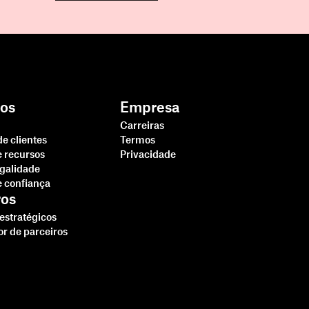
os
Empresa
Carreiras
de clientes
Termos
e recursos
Privacidade
egalidade
e confiança
ros
 estratégicos
or de parceiros