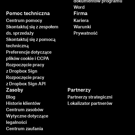
inteligentny
dokumentów programu
Word
i bezpieczniejszy: jak
Pomoc techniczna
Firma
Dropbox Sign pomaga
Centrum pomocy
Kariera
przyspieszyć prowadzenie
Skontaktuj się z zespołem
Warunki
ds. sprzedaży
Prywatność
biznesu w 2025 r.
Skontaktuj się z pomocą
techniczną
Preferencje dotyczące
Dowiedz się więcej
plików cookie i CCPA
Rozpoczęcie pracy
z Dropbox Sign
Rozpoczęcie pracy
z Dropbox Sign API
Zasoby
Partnerzy
Blog
Partnerzy strategiczni
Historie klientów
Lokalizator partnerów
Centrum zasobów
Wytyczne dotyczące
legalności
Centrum zaufania