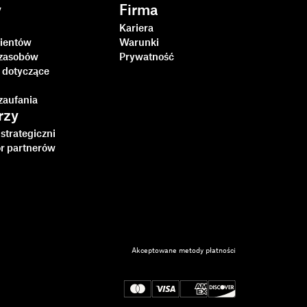
y
Firma
Kariera
lientów
Warunki
zasobów
Prywatność
 dotyczące
i
zaufania
rzy
strategiczni
or partnerów
Akceptowane metody płatności