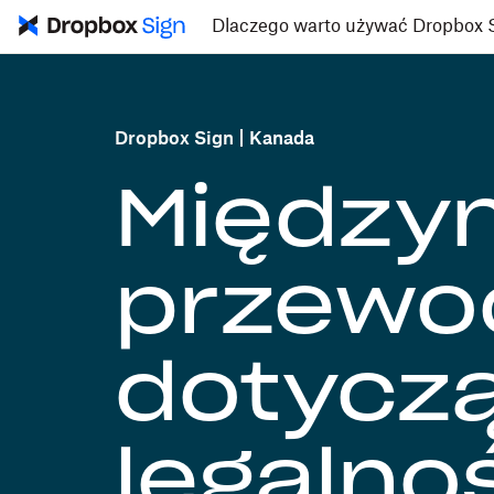
Dlaczego warto używać Dropbox 
Dropbox Sign
Kanada
Między
przewo
dotycz
legalno