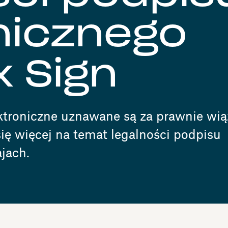
nicznego
 Sign
ktroniczne uznawane są za prawnie wią
ię więcej na temat legalności podpisu
jach.