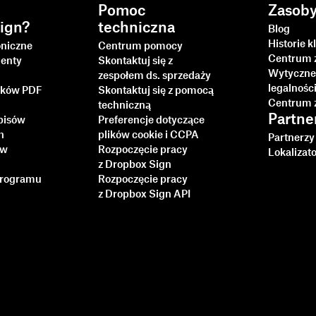
Pomoc
Zasob
ign?
techniczna
Blog
Historie k
oniczne
Centrum pomocy
Centrum 
enty
Skontaktuj się z
Wytyczne
zespołem ds. sprzedaży
legalnośc
lików PDF
Skontaktuj się z pomocą
Centrum 
techniczną
Partne
pisów
Preferencje dotyczące
h
plików cookie i CCPA
Partnerzy 
ów
Rozpoczęcie pracy
Lokalizat
z Dropbox Sign
rogramu
Rozpoczęcie pracy
z Dropbox Sign API