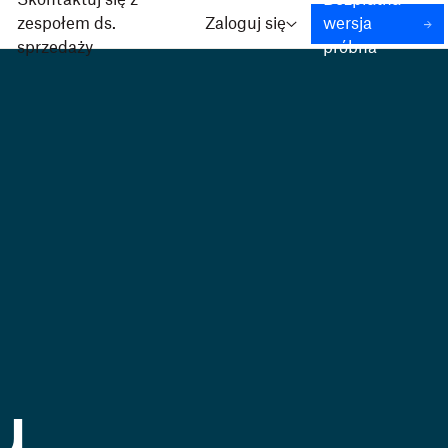
Skontaktuj się z
Bezpłatna
zespołem ds.
Zaloguj się
wersja
sprzedaży
próbna
u