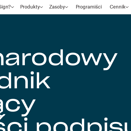
Sign?
Produkty
Zasoby
Programiści
Cennik
narodowy
dnik
ący
ści podpis