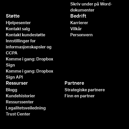
Skriv under på Word-
dokumenter
Støtte
Bedrift
Hjelpesenter
Karrierer
Kontakt salg
Vilkår
Kontakt kundestøtte
Personvern
Innstillinger for
informasjonskapsler og
CCPA
Komme i gang: Dropbox
Sign
Komme i gang: Dropbox
Sign API
Ressurser
Partnere
Blogg
Strategiske partnere
Kundehistorier
Finn en partner
Ressurssenter
Legalitetsveiledning
Trust Center