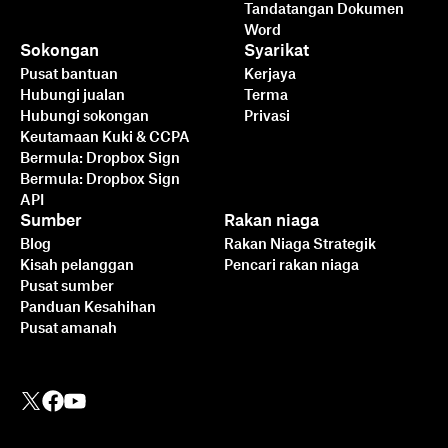
Tandatangan Dokumen
Lebih Cepat, Lebih Pintar,
Word
Lebih Selamat: Cara
Sokongan
Syarikat
Dropbox Sign
Pusat bantuan
Kerjaya
Hubungi jualan
Terma
Mempercepatkan
Hubungi sokongan
Privasi
Perniagaan pada tahun
Keutamaan Kuki & CCPA
2025
Bermula: Dropbox Sign
Bermula: Dropbox Sign
API
Baca lebih lanjut
Sumber
Rakan niaga
Blog
Rakan Niaga Strategik
Kisah pelanggan
Pencari rakan niaga
Pusat sumber
Panduan Kesahihan
Pusat amanah