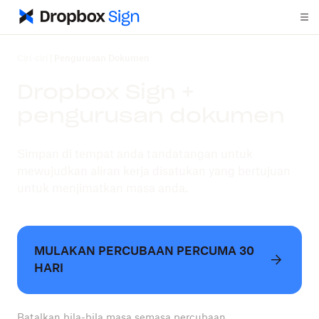
Ciri-ciri
|
Pengurusan Dokumen
Dropbox Sign +
pengurusan dokumen
Simpan di tempat anda tandatangan untuk
mewujudkan aliran kerja disatukan yang bertujuan
untuk menjimatkan masa anda.
MULAKAN PERCUBAAN PERCUMA 30
HARI
Batalkan bila-bila masa semasa percubaan.