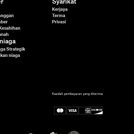
r
Syarikat
Kerjaya
langgan
Terma
mber
Privasi
Kesahihan
anah
niaga
ga Strategik
akan niaga
Dropbox Sign lwn
SignNow untuk
Kaedah pembayaran yang diterima
pembangun
Baca lebih lanjut