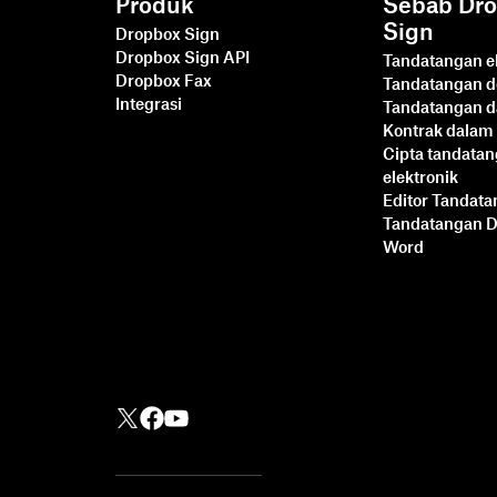
Produk
Sebab Dr
Sign
Dropbox Sign
Dropbox Sign API
Tandatangan el
Dropbox Fax
Tandatangan 
Integrasi
Tandatangan d
Kontrak dalam 
Cipta tandata
elektronik
Editor Tandat
Tandatangan 
Word
Lebih Cepat, Lebih
Pintar, Lebih Selamat:
Cara Dropbox Sign
Mempercepatkan
Perniagaan pada tahun
2025