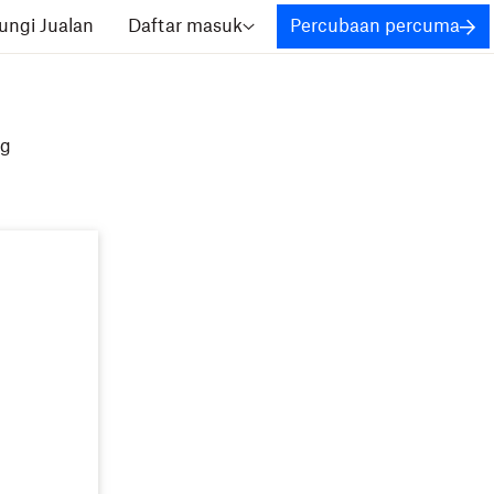
ngi Jualan
Daftar masuk
Percubaan percuma
ng