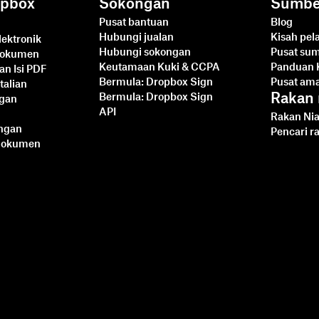
opbox
Sokongan
Sumbe
Pusat bantuan
Blog
Hubungi jualan
Kisah pe
ektronik
Hubungi sokongan
Pusat su
dokumen
Keutamaan Kuki & CCPA
Panduan 
an Isi PDF
Bermula: Dropbox Sign
Pusat am
talian
Rakan 
Bermula: Dropbox Sign
ngan
API
Rakan Nia
angan
Pencari r
Dokumen
Mengintegrasikan
Dropbox Sign dengan
Ruby on Rails: Tutorial
Langkah demi Langkah
Baca lebih lanjut