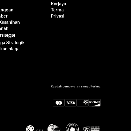
Kerjaya
langgan
Terma
mber
Privasi
Kesahihan
anah
niaga
ga Strategik
akan niaga
Dropbox Sign lwn
SignNow untuk
Kaedah pembayaran yang diterima
pembangun
Baca lebih lanjut