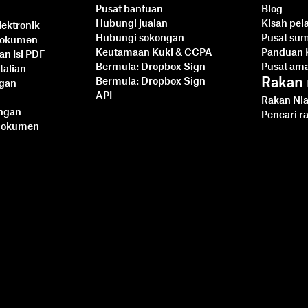
Pusat bantuan
Blog
Hubungi jualan
Kisah pe
ektronik
Hubungi sokongan
Pusat su
dokumen
Keutamaan Kuki & CCPA
Panduan 
an Isi PDF
Bermula: Dropbox Sign
Pusat am
talian
Rakan 
Bermula: Dropbox Sign
ngan
API
Rakan Nia
angan
Pencari r
Dokumen
Mengintegrasikan
Dropbox Sign dengan
Ruby on Rails: Tutorial
Langkah demi Langkah
Baca lebih lanjut