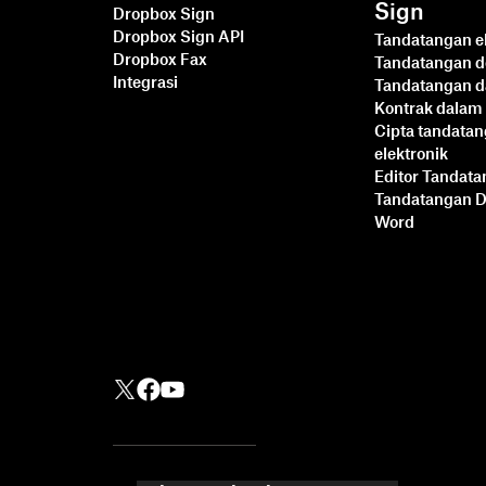
Sign
Dropbox Sign
Dropbox Sign API
Tandatangan el
Dropbox Fax
Tandatangan 
Integrasi
Tandatangan d
Kontrak dalam 
Cipta tandata
elektronik
Editor Tandat
Tandatangan 
Word
Lebih Cepat, Lebih
Pintar, Lebih Selamat:
Cara Dropbox Sign
Mempercepatkan
Perniagaan pada tahun
2025