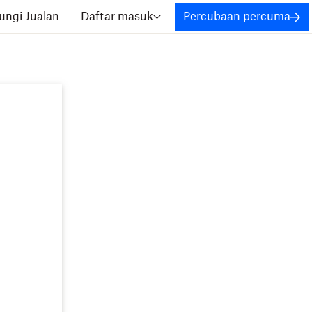
ngi Jualan
Daftar masuk
Percubaan percuma