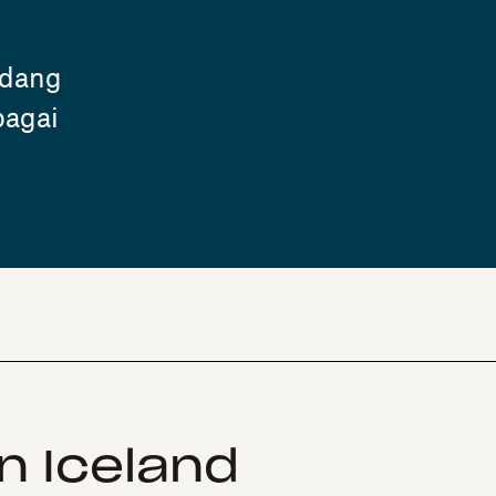
ndang
bagai
n Iceland