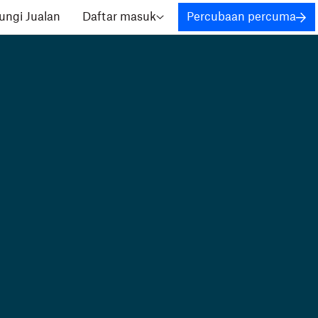
ngi Jualan
Daftar masuk
Percubaan percuma