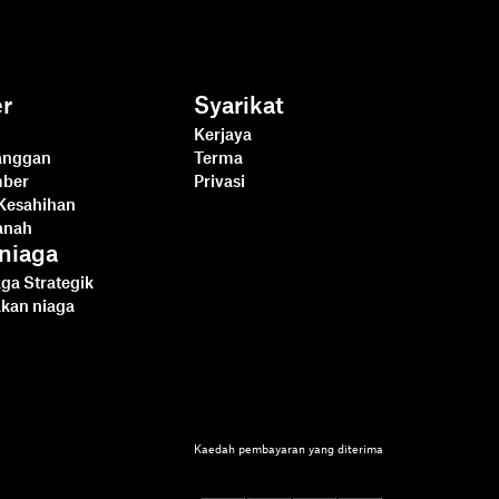
r
Syarikat
Kerjaya
langgan
Terma
mber
Privasi
Kesahihan
anah
niaga
ga Strategik
akan niaga
Kaedah pembayaran yang diterima