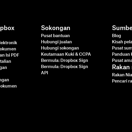
opbox
Sokongan
Sumbe
Pusat bantuan
Blog
Hubungi jualan
Kisah pe
ektronik
Hubungi sokongan
Pusat su
dokumen
Keutamaan Kuki & CCPA
Panduan 
an Isi PDF
Bermula: Dropbox Sign
Pusat am
talian
Rakan 
Bermula: Dropbox Sign
ngan
API
Rakan Nia
angan
Pencari r
Dokumen