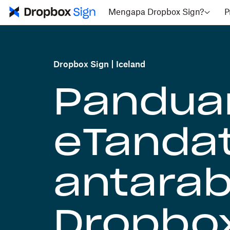
Mengapa Dropbox Sign?
P
Dropbox Sign
Iceland
Pandua
eTanda
antara
Dropbox