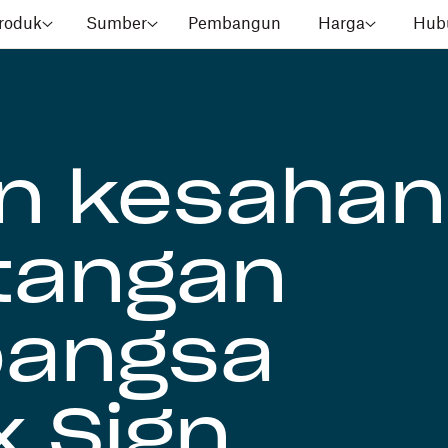
roduk
Sumber
Pembangun
Harga
Hubu
n kesahan
tangan
bangsa
 Sign