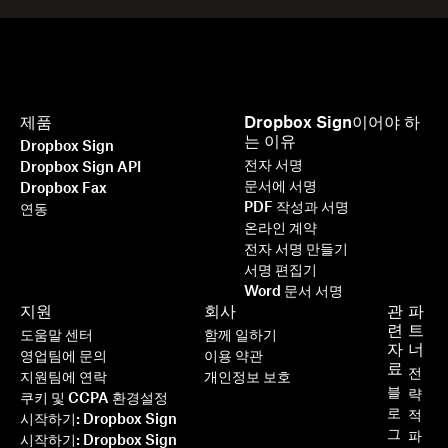
제품
Dropbox Sign이어야 하
는 이유
Dropbox Sign
전자 서명
Dropbox Sign API
문서에 서명
Dropbox Fax
PDF 작성과 서명
연동
온라인 계약
전자 서명 만들기
서명 편집기
Word 문서 서명
지원
회사
관
파
련
트
도움말 센터
함께 일하기
자
너
영업팀에 문의
이용 약관
료
전
지원팀에 연락
개인정보 보호
블
략
쿠키 및 CCPA 환경설정
로
적
시작하기: Dropbox Sign
그
파
시작하기: Dropbox Sign