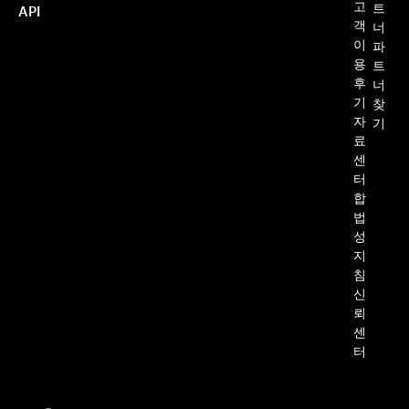
고
트
API
객
너
이
파
용
트
후
너
기
찾
자
기
료
센
터
합
법
성
지
침
신
뢰
센
터