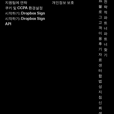
료
전
지원팀에 연락
개인정보 보호
블
략
쿠키 및 CCPA 환경설정
로
적
시작하기: Dropbox Sign
그
파
시작하기: Dropbox Sign
고
트
API
객
너
이
파
용
트
후
너
기
찾
자
기
료
센
터
합
법
성
지
침
신
뢰
센