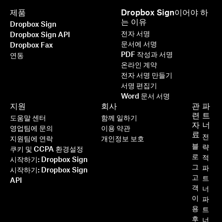
제품
Dropbox Sign이어야 하
는 이유
Dropbox Sign
전자 서명
Dropbox Sign API
문서에 서명
Dropbox Fax
PDF 작성과 서명
연동
온라인 계약
전자 서명 만들기
서명 편집기
Word 문서 서명
더 빠르고, 더 스마트하고, 더 안전하
지원
회사
관
파
게: 2025년 Dropbox Sign이 비
련
트
도움말 센터
함께 일하기
자
너
즈니스를 가속화하는 방법
영업팀에 문의
이용 약관
료
전
지원팀에 연락
개인정보 보호
블
략
쿠키 및 CCPA 환경설정
로
더 읽기
적
시작하기: Dropbox Sign
그
파
시작하기: Dropbox Sign
고
트
API
객
너
이
파
용
트
후
너