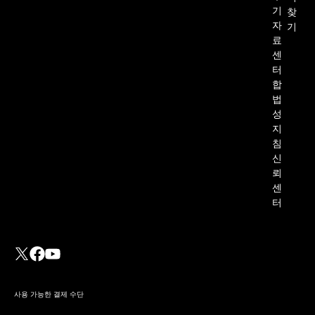
기
찾
자
기
료
센
터
합
법
성
지
침
Dropbox Sign과 Ruby on
신
Rails 통합: 단계별 튜토리얼
뢰
센
터
더 읽기
사용 가능한 결제 수단