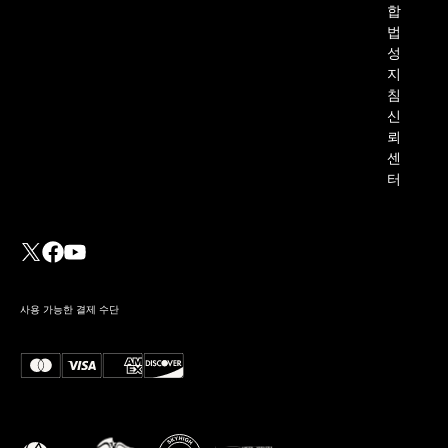
합
법
성
지
침
신
뢰
센
터
사용 가능한 결제 수단