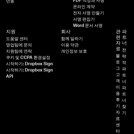
PDF 작성과 서명
연동
온라인 계약
전자 서명 만들기
서명 편집기
Word 문서 서명
지원
회사
관
파
련
트
도움말 센터
함께 일하기
자
너
영업팀에 문의
이용 약관
료
전
지원팀에 연락
개인정보 보호
블
략
쿠키 및 CCPA 환경설정
로
적
시작하기: Dropbox Sign
그
파
시작하기: Dropbox Sign
고
트
API
객
너
이
파
용
트
후
너
기
찾
자
기
료
센
터