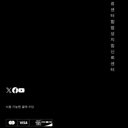
료
센
터
합
법
성
지
침
신
뢰
센
터
사용 가능한 결제 수단