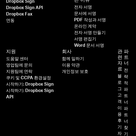
는 이유
Dropbox Sign
전자 서명
Dropbox Sign API
문서에 서명
Dropbox Fax
PDF 작성과 서명
연동
온라인 계약
전자 서명 만들기
서명 편집기
Word 문서 서명
지원
회사
관
파
련
트
도움말 센터
함께 일하기
자
너
영업팀에 문의
이용 약관
료
전
지원팀에 연락
개인정보 보호
블
략
쿠키 및 CCPA 환경설정
로
적
시작하기: Dropbox Sign
그
파
시작하기: Dropbox Sign
고
트
API
객
너
이
파
용
트
후
너
기
찾
자
기