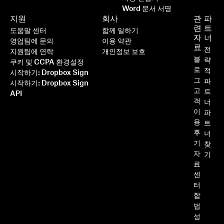
Word 문서 서명
지원
회사
관
파
련
트
도움말 센터
함께 일하기
자
너
영업팀에 문의
이용 약관
료
전
지원팀에 연락
개인정보 보호
블
략
쿠키 및 CCPA 환경설정
로
적
시작하기: Dropbox Sign
그
파
시작하기: Dropbox Sign
고
트
API
객
너
이
파
용
트
후
너
기
찾
자
기
료
센
터
합
법
성