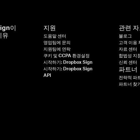
Sign이
지원
관련 
이유
도움말 센터
블로그
영업팀에 문의
고객 이용 
지원팀에 연락
자료 센터
쿠키 및 CCPA 환경설정
합법성 지
명
시작하기: Dropbox Sign
신뢰 센터
파트너
시작하기: Dropbox Sign
기
API
전략적 파
파트너 찾