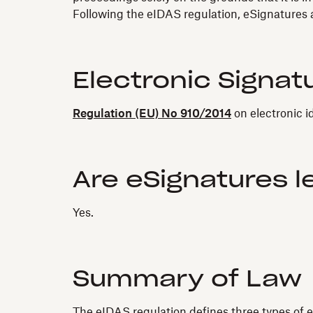
Following the eIDAS regulation, eSignatures a
Electronic Signat
Regulation (EU) No 910/2014
on electronic i
Are eSignatures l
Yes.
Summary of Law
The eIDAS regulation defines three types of e