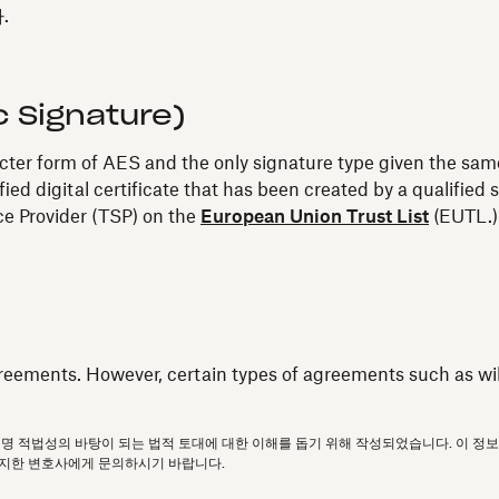
.
c Signature)
ricter form of AES and the only signature type given the same
fied digital certificate that has been created by a qualifi
ice Provider (TSP) on the
European Union Trust List
(EUTL.)
reements. However, certain types of agreements such as wills
서명 적법성의 바탕이 되는 법적 토대에 대한 이해를 돕기 위해 작성되었습니다. 이 정
소지한 변호사에게 문의하시기 바랍니다.