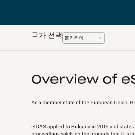
국가 선택
Overview of eS
As a member state of the European Union, Bulg
eIDAS applied to Bulgaria in 2016 and states t
proceedings solely on the grounds that it is in