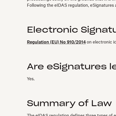
Following the eIDAS regulation, eSignatures a
Electronic Signat
Regulation (EU) No 910/2014
on electronic i
Are eSignatures l
Yes.
Summary of Law
The eIDAS regulation defines three types of e