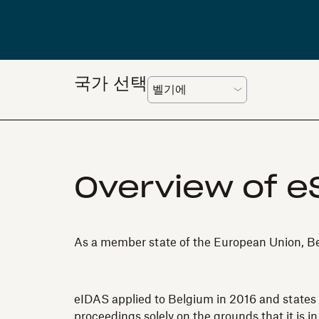
국가 선택
Overview of eS
As a member state of the European Union, Bel
eIDAS applied to Belgium in 2016 and states th
proceedings solely on the grounds that it is in