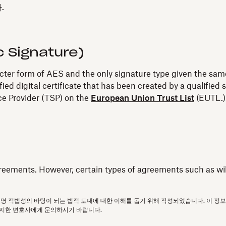
.
c Signature)
ricter form of AES and the only signature type given the same
fied digital certificate that has been created by a qualifi
ice Provider (TSP) on the
European Union Trust List
(EUTL.)
reements. However, certain types of agreements such as wills
서명 적법성의 바탕이 되는 법적 토대에 대한 이해를 돕기 위해 작성되었습니다. 이 정
소지한 변호사에게 문의하시기 바랍니다.