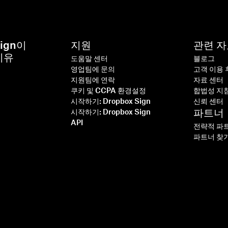
Sign이
지원
관련 
이유
도움말 센터
블로그
영업팀에 문의
고객 이용 
지원팀에 연락
자료 센터
쿠키 및 CCPA 환경설정
합법성 지
명
시작하기: Dropbox Sign
신뢰 센터
파트너
시작하기: Dropbox Sign
기
API
전략적 파
파트너 찾