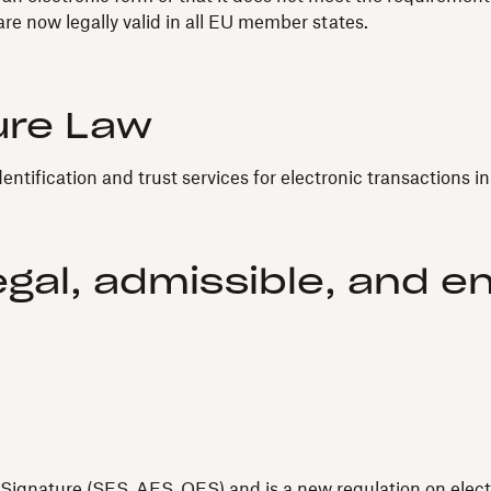
re now legally valid in all EU member states.
ure Law
dentification and trust services for electronic transactions i
egal, admissible, and e
Signature (SES, AES, QES) and is a new regulation on electro