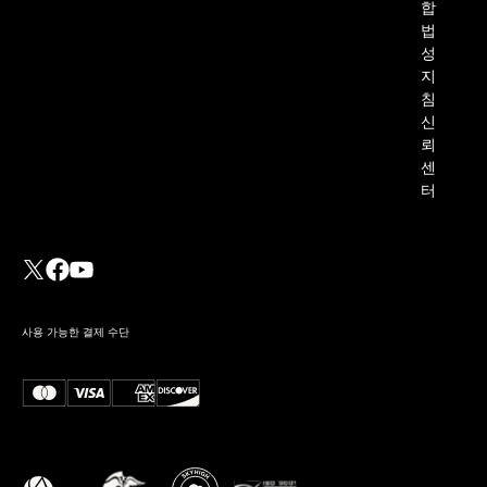
합
법
성
지
침
신
뢰
센
터
사용 가능한 결제 수단