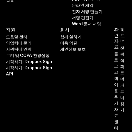
온라인 계약
전자 서명 만들기
서명 편집기
Word 문서 서명
지원
회사
관
파
련
트
도움말 센터
함께 일하기
자
너
영업팀에 문의
이용 약관
료
전
지원팀에 연락
개인정보 보호
블
략
쿠키 및 CCPA 환경설정
로
적
시작하기: Dropbox Sign
그
파
시작하기: Dropbox Sign
고
트
API
객
너
이
파
용
트
후
너
기
찾
자
기
료
센
터