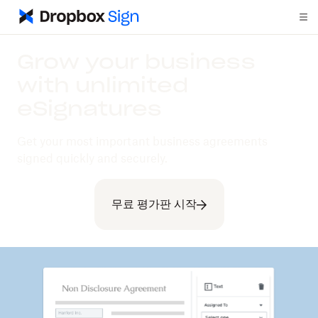
Grow your business
with unlimited
eSignatures
Get your most important business agreements
signed quickly and securely.
무료 평가판 시작