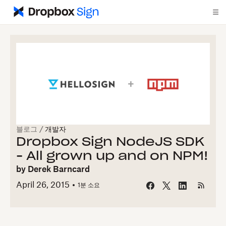
블로그
/
개발자
Dropbox Sign NodeJS SDK
- All grown up and on NPM!
by
Derek Barncard
April 26, 2015
1
분 소요