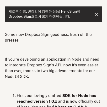
새로운 이름, 변함없이 강력한 성능! HelloSign이
Dropbox Sign으로 새롭게 탄생했습니다.
Some new Dropbox Sign goodness, fresh off the
presses.
If you're developing an application in Node and need
to integrate Dropbox Sign's API, now it's even easier
than ever, thanks to two big advancements for our
NodeJS SDK.
First, our lovingly crafted
SDK for Node has
reached version 1.0.x
and is now officially out