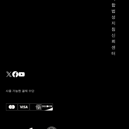
합
법
성
지
침
신
뢰
센
터
사용 가능한 결제 수단