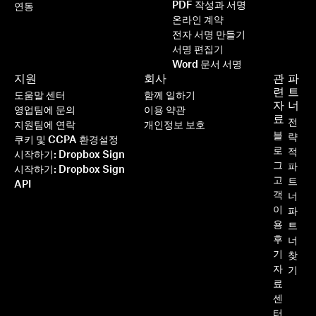
PDF 작성과 서명
연동
온라인 계약
전자 서명 만들기
서명 편집기
Word 문서 서명
지원
회사
관
파
련
트
도움말 센터
함께 일하기
자
너
영업팀에 문의
이용 약관
료
전
지원팀에 연락
개인정보 보호
블
략
쿠키 및 CCPA 환경설정
로
적
시작하기: Dropbox Sign
그
파
시작하기: Dropbox Sign
고
트
API
객
너
이
파
용
트
후
너
기
찾
자
기
료
센
터