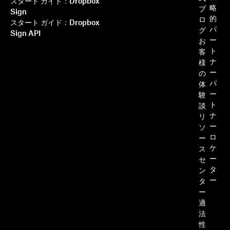
スタート ガイド：Dropbox
略
ブ
Sign
的
ロ
スタート ガイド：Dropbox
パ
グ
Sign API
ー
お
ト
客
ナ
様
ー
の
パ
体
ー
験
ト
談
ナ
リ
ー
ソ
ロ
ー
ケ
ス
ー
セ
タ
ン
ー
タ
ー
適
法
性