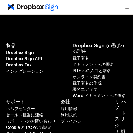
製品
Dropbox Sign が選ばれ
る理由
Dropbox Sign
電子署名
Dropbox Sign API
ドキュメントへの署名
Dropbox Fax
PDF への入力と署名
インテグレーション
オンライン契約書
電子署名の作成
署名エディタ
Word ドキュメントへの署名
サポート
会社
リ
パ
ソ
ー
ヘルプセンター
採用情報
ー
ト
セールス担当に連絡
利用規約
ス
ナ
サポートへのお問い合わせ
プライバシー
ー
公
Cookie と CCPA の設定
戦
式