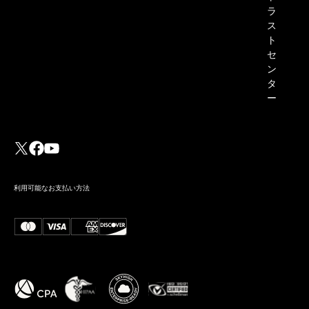
ラ
ス
ト
セ
ン
タ
ー
利用可能なお支払い方法
Dropbox Sign と SignNow for
Developers の違い
続きを読む