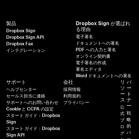
製品
Dropbox Sign が選ばれ
る理由
Dropbox Sign
電子署名
Dropbox Sign API
ドキュメントへの署名
Dropbox Fax
PDF への入力と署名
インテグレーション
オンライン契約書
電子署名の作成
署名エディタ
Word ドキュメントへの署名
これまで以上に速く、スマートで、
サポート
会社
リ
パ
安全に：Dropbox Sign で事業強
ソ
ー
ヘルプセンター
採用情報
ー
ト
化をめざす
セールス担当に連絡
利用規約
ス
ナ
サポートへのお問い合わせ
プライバシー
ー
公
Cookie と CCPA の設定
戦
式
続きを読む
スタート ガイド：Dropbox
略
ブ
Sign
的
ロ
スタート ガイド：Dropbox
パ
グ
Sign API