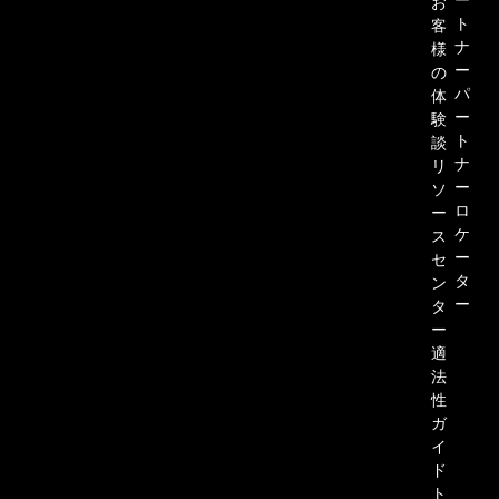
ー
お
ト
客
ナ
様
ー
の
パ
体
ー
験
ト
談
ナ
リ
ー
ソ
ロ
ー
ケ
ス
ー
セ
タ
ン
Dropbox Sign と Ruby on
ー
タ
Rails の連携：チュートリアルで詳
ー
適
しい手順をご紹介
法
性
ガ
続きを読む
イ
ド
ト