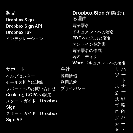
製品
Dropbox Sign が選ばれ
る理由
Dropbox Sign
電子署名
Dropbox Sign API
ドキュメントへの署名
Dropbox Fax
PDF への入力と署名
インテグレーション
オンライン契約書
電子署名の作成
署名エディタ
Word ドキュメントへの署名
これまで以上に速く、スマートで、
サポート
会社
リ
パ
安全に：Dropbox Sign で事業強
ソ
ー
ヘルプセンター
採用情報
ー
ト
化をめざす
セールス担当に連絡
利用規約
ス
ナ
サポートへのお問い合わせ
プライバシー
ー
公
Cookie と CCPA の設定
戦
式
続きを読む
スタート ガイド：Dropbox
略
ブ
Sign
的
ロ
スタート ガイド：Dropbox
パ
グ
Sign API
ー
お
ト
客