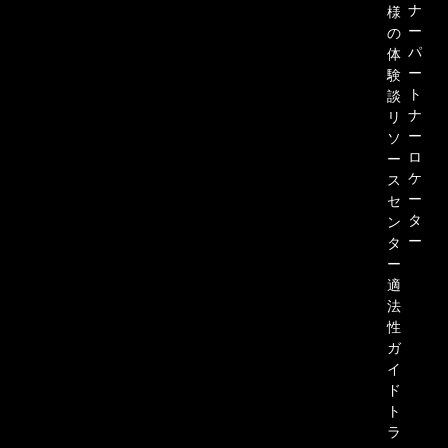
ナ
様
ー
の
パ
体
ー
験
ト
談
ナ
リ
ー
ソ
ロ
ー
ケ
ス
ー
セ
タ
ン
Dropbox Sign と Ruby on
ー
タ
Rails の連携：チュートリアルで詳
ー
適
しい手順をご紹介
法
性
ガ
続きを読む
イ
ド
ト
ラ