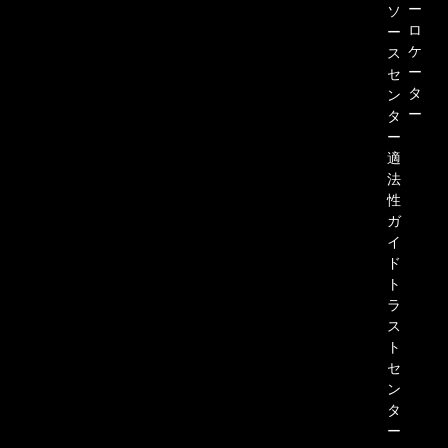
ー
ソ
ロ
ー
ケ
ス
ー
セ
タ
ン
ー
タ
ー
適
法
性
ガ
イ
ド
ト
ラ
ス
ト
セ
ン
タ
ー