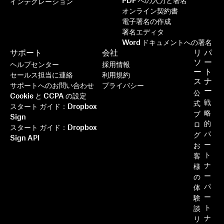
PDF への入力と署名
インテグレーション
オンライン契約書
電子署名の作成
署名エディタ
Word ドキュメントへの署名
サポート
会社
リ
パ
ソ
ー
ヘルプセンター
採用情報
ー
ト
セールス担当に連絡
利用規約
ス
ナ
サポートへのお問い合わせ
プライバシー
ー
公
Cookie と CCPA の設定
戦
式
スタート ガイド：Dropbox
略
ブ
Sign
的
ロ
スタート ガイド：Dropbox
パ
グ
Sign API
ー
お
ト
客
ナ
様
ー
の
パ
体
ー
験
ト
談
ナ
リ