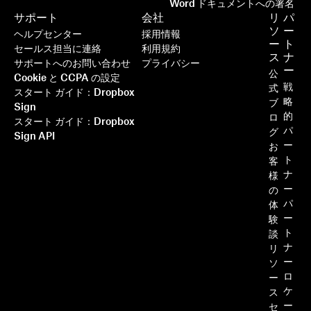
Word ドキュメントへの署名
サポート
会社
リ
パ
ソ
ー
ヘルプセンター
採用情報
ー
ト
セールス担当に連絡
利用規約
ス
ナ
サポートへのお問い合わせ
プライバシー
ー
公
Cookie と CCPA の設定
戦
式
スタート ガイド：Dropbox
略
ブ
Sign
的
ロ
スタート ガイド：Dropbox
パ
グ
Sign API
ー
お
ト
客
ナ
様
ー
の
パ
体
ー
験
ト
談
ナ
リ
ー
ソ
ロ
ー
ケ
ス
ー
セ