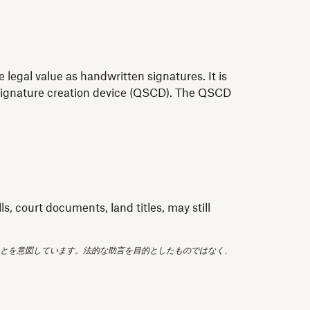
 legal value as handwritten signatures. It is
ed signature creation device (QSCD). The QSCD
, court documents, land titles, may still
とを意図しています。法的な助言を目的としたものではなく、