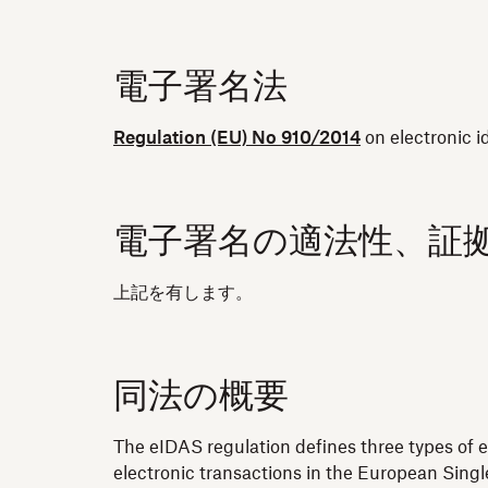
電子署名法
Regulation (EU) No 910/2014
on electronic i
電子署名の適法性、証
上記を有します。
同法の概要
The eIDAS regulation defines three types of e
electronic transactions in the European Single